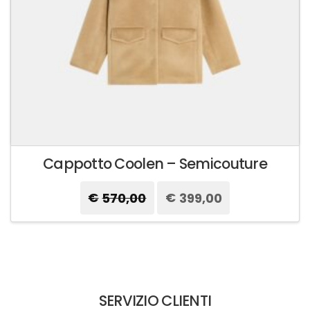
del
prodotto
Cappotto Coolen – Semicouture
€
570,00
Il
€
399,00
Il
prezzo
prezzo
originale
attuale
Questo
era:
è:
prodotto
€570,00.
€399,00.
ha
più
varianti.
SERVIZIO CLIENTI
Le