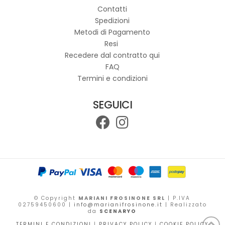
opzioni
Contatti
possono
Spedizioni
essere
Metodi di Pagamento
scelte
Resi
nella
Recedere dal contratto qui
pagina
FAQ
del
Termini e condizioni
prodotto
SEGUICI
© Copyright
MARIANI FROSINONE SRL
| P.IVA
02759450600 |
info@marianifrosinone.it
| Realizzato
da
SCENARYO
TERMINI E CONDIZIONI
|
PRIVACY POLICY
|
COOKIE POLICY