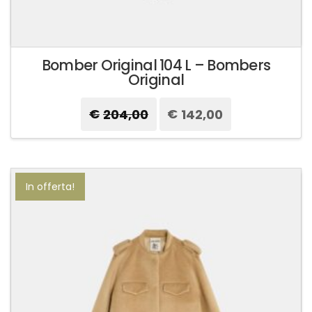
Bomber Original 104 L – Bombers
Original
€
204,00
Il
€
142,00
Il
prezzo
prezzo
originale
attuale
Questo
era:
è:
prodotto
€204,00.
€142,00.
ha
più
In offerta!
varianti.
Le
opzioni
possono
essere
scelte
nella
pagina