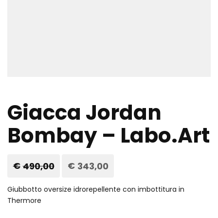
Giacca Jordan
Bombay – Labo.Art
€
490,00
Il
€
343,00
Il
prezzo
prezzo
originale
attuale
era:
è:
Giubbotto oversize idrorepellente con imbottitura in
€490,00.
€343,00.
Thermore