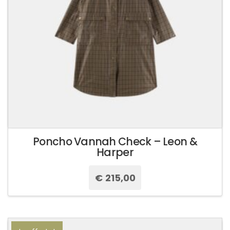
Poncho Vannah Check – Leon &
Harper
€
215,00
Questo
prodotto
ha
più