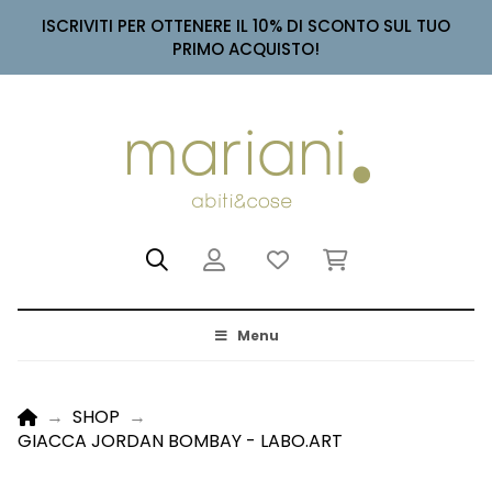
ISCRIVITI PER OTTENERE IL 10% DI SCONTO SUL TUO
PRIMO ACQUISTO!
Menu
HOME
→
SHOP
→
GIACCA JORDAN BOMBAY - LABO.ART