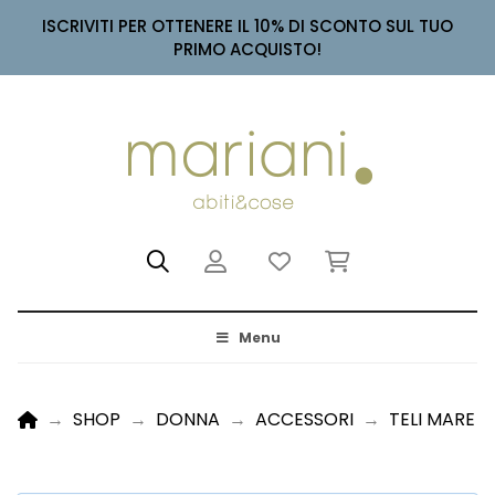
ISCRIVITI PER OTTENERE IL 10% DI SCONTO SUL TUO
PRIMO ACQUISTO!
Menu
HOME
→
SHOP
→
DONNA
→
ACCESSORI
→
TELI MARE