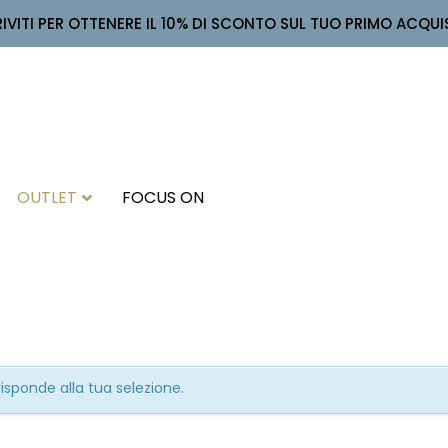
RIVITI PER OTTENERE IL 10% DI SCONTO SUL TUO PRIMO ACQUI
OUTLET
FOCUS ON
sponde alla tua selezione.