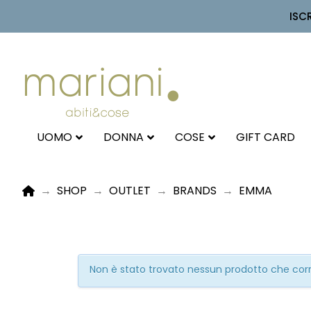
ISC
UOMO
DONNA
COSE
GIFT CARD
HOME
→
SHOP
→
OUTLET
→
BRANDS
→
EMMA
Non è stato trovato nessun prodotto che corri