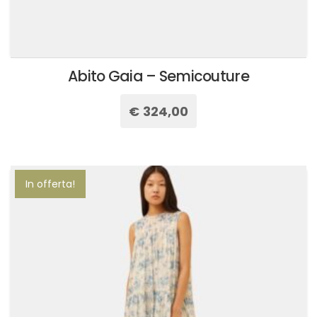
Abito Gaia – Semicouture
€
324,00
Questo
prodotto
ha
più
In offerta!
varianti.
Le
opzioni
possono
essere
scelte
nella
pagina