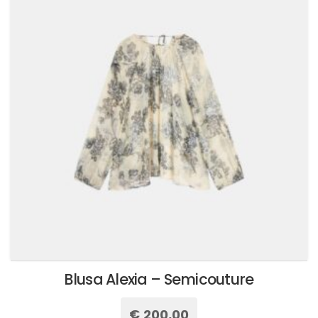
Le
opzioni
possono
essere
scelte
nella
pagina
del
prodotto
Blusa Alexia – Semicouture
€
200,00