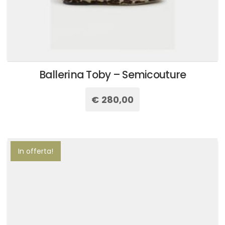
Ballerina Toby – Semicouture
€
280,00
Questo
prodotto
ha
più
In offerta!
varianti.
Le
opzioni
possono
essere
scelte