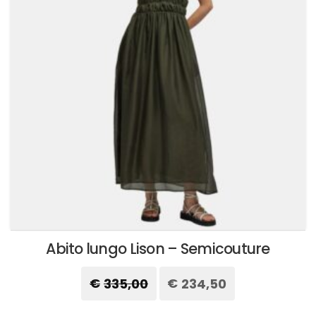
possono
essere
scelte
nella
pagina
del
prodotto
Abito lungo Lison – Semicouture
€
335,00
Il
€
234,50
Il
prezzo
prezzo
originale
attuale
Questo
era:
è: