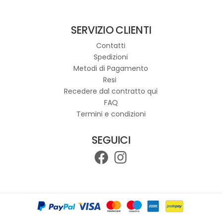
più
varianti.
SERVIZIO CLIENTI
Le
opzioni
Contatti
possono
Spedizioni
essere
Metodi di Pagamento
scelte
Resi
nella
Recedere dal contratto qui
pagina
FAQ
del
Termini e condizioni
prodotto
SEGUICI