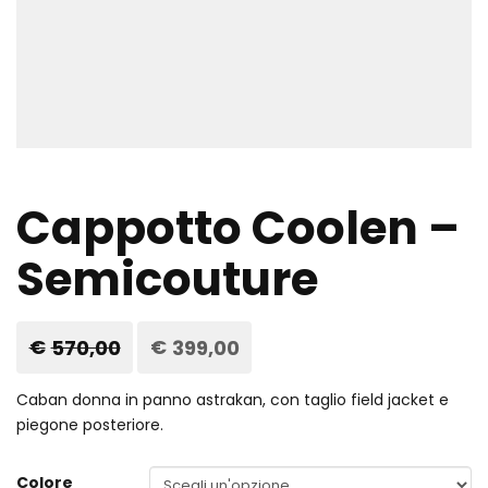
Cappotto Coolen –
Semicouture
€
570,00
Il
€
399,00
Il
prezzo
prezzo
originale
attuale
era:
è:
Caban donna in panno astrakan, con taglio field jacket e
€570,00.
€399,00.
piegone posteriore.
Colore