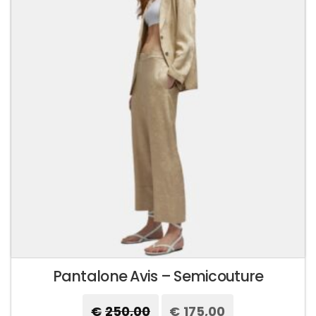
Pantalone Avis – Semicouture
€
250,00
Il
€
175,00
Il