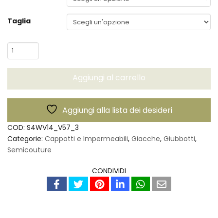
Taglia
Cappotto
Coolen
-
Aggiungi al carrello
Semicouture
quantità
Aggiungi alla lista dei desideri
COD:
S4WV14_V57_3
Categorie:
Cappotti e Impermeabili
,
Giacche
,
Giubbotti
,
Semicouture
CONDIVIDI