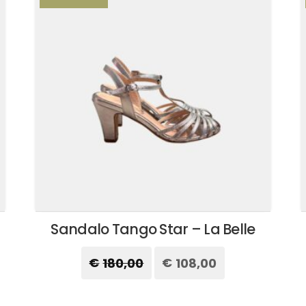
Sandalo Tango Star – La Belle
€
180,00
Il
€
108,00
Il
prezzo
prezzo
originale
attuale
Questo
era:
è:
prodotto
€180,00.
€108,00.