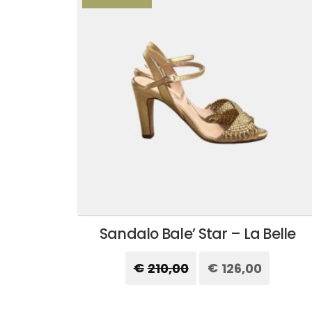
Sandalo Bale’ Star – La Belle
€
210,00
Il
€
126,00
Il
prezzo
prezzo
originale
attuale
Questo
era:
è:
prodotto
€210,00.
€126,00.