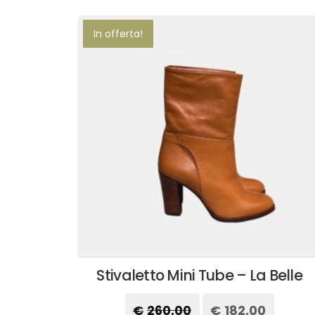
ha
più
In offerta!
varianti.
Le
opzioni
possono
essere
scelte
nella
pagina
del
prodotto
Stivaletto Mini Tube – La Belle
€
260,00
Il
€
182,00
Il