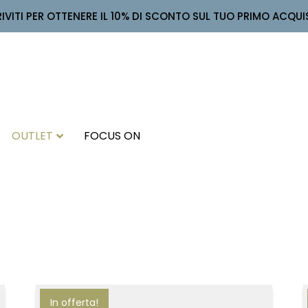
RIVITI PER OTTENERE IL 10% DI SCONTO SUL TUO PRIMO ACQUI
OUTLET
FOCUS ON
In offerta!