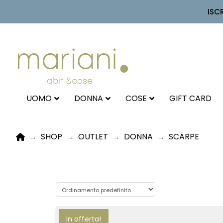
ISC
UOMO
DONNA
COSE
GIFT CARD
HOME
→
SHOP
→
OUTLET
→
DONNA
→
SCARPE
In offerta!