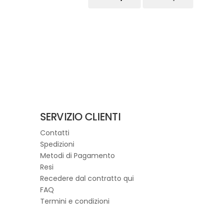
prezzo
prezzo
originale
attuale
Questo
era:
è:
prodotto
€260,00.
€182,00.
ha
più
varianti.
Le
opzioni
possono
essere
scelte
SERVIZIO CLIENTI
nella
Contatti
pagina
Spedizioni
del
Metodi di Pagamento
prodotto
Resi
Recedere dal contratto qui
FAQ
Termini e condizioni