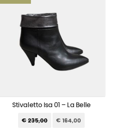
Stivaletto Isa 01 – La Belle
€
235,00
Il
€
164,00
Il
prezzo
prezzo
originale
attuale
Questo
era:
è:
prodotto
€235,00.
€164,00.