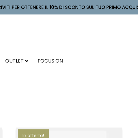
RIVITI PER OTTENERE IL 10% DI SCONTO SUL TUO PRIMO ACQUI
OUTLET
FOCUS ON
In offerta!