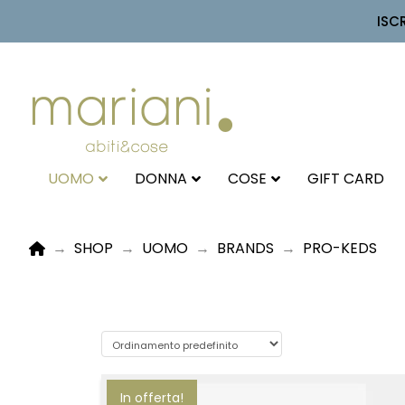
ISC
UOMO
DONNA
COSE
GIFT CARD
HOME
→
SHOP
→
UOMO
→
BRANDS
→
PRO-KEDS
In offerta!