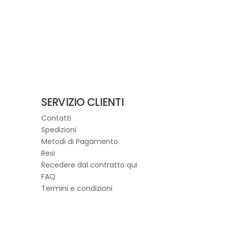
prodotto
€195,00.
€136,00.
ha
più
varianti.
Le
opzioni
possono
essere
scelte
SERVIZIO CLIENTI
nella
Contatti
pagina
Spedizioni
del
Metodi di Pagamento
prodotto
Resi
Recedere dal contratto qui
FAQ
Termini e condizioni