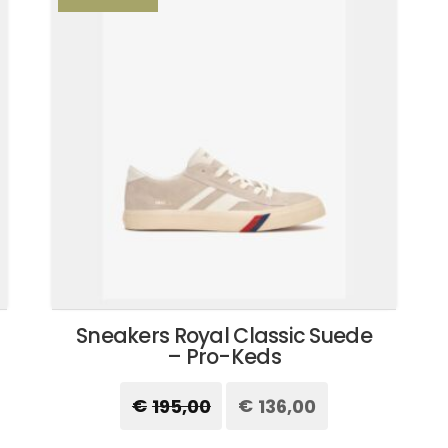
Sneakers Royal Classic Suede
– Pro-Keds
€
195,00
Il
€
136,00
Il
prezzo
prezzo
originale
attuale
Questo
era:
è: