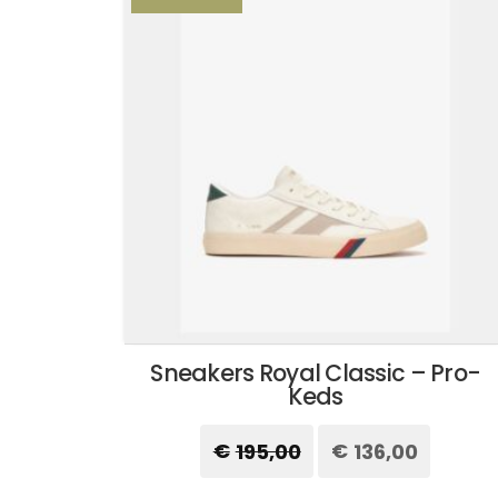
Sneakers Royal Classic – Pro-
Keds
€
195,00
Il
€
136,00
Il
prezzo
prezzo
originale
attuale
Questo
era:
è: