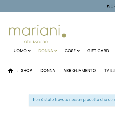
ISC
UOMO
DONNA
COSE
GIFT CARD
HOME
→
SHOP
→
DONNA
→
ABBIGLIAMENTO
→
TAIL
Non è stato trovato nessun prodotto che corri