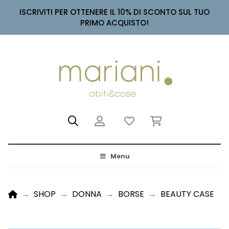
ISCRIVITI PER OTTENERE IL 10% DI SCONTO SUL TUO
PRIMO ACQUISTO!
Menu
HOME
→
SHOP
→
DONNA
→
BORSE
→
BEAUTY CASE