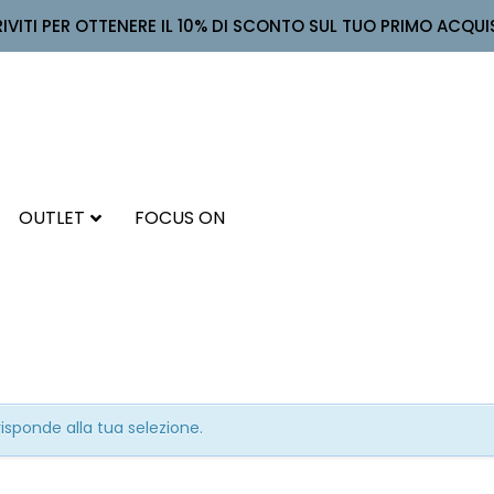
RIVITI PER OTTENERE IL 10% DI SCONTO SUL TUO PRIMO ACQUI
OUTLET
FOCUS ON
sponde alla tua selezione.