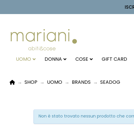
ISC
UOMO
DONNA
COSE
GIFT CARD
HOME
→
SHOP
→
UOMO
→
BRANDS
→
SEADOG
Non è stato trovato nessun prodotto che corri