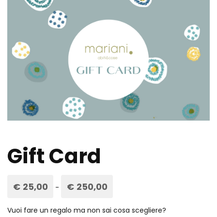
Gift Card
€
25,00
€
250,00
Fascia
-
di
prezzo:
da
Vuoi fare un regalo ma non sai cosa scegliere?
€25,00