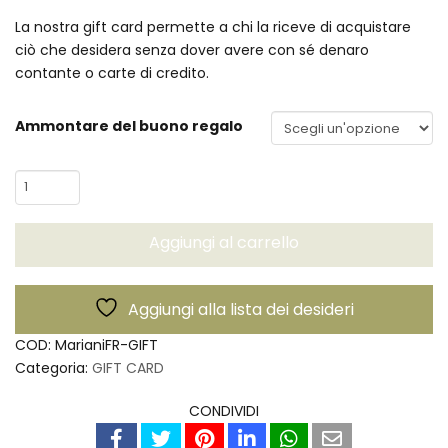
a
€250,00
La nostra gift card permette a chi la riceve di acquistare
ciò che desidera senza dover avere con sé denaro
contante o carte di credito.
Ammontare del buono regalo
Gift
Card
quantità
Aggiungi al carrello
Aggiungi alla lista dei desideri
COD:
MarianiFR-GIFT
Categoria:
GIFT CARD
CONDIVIDI