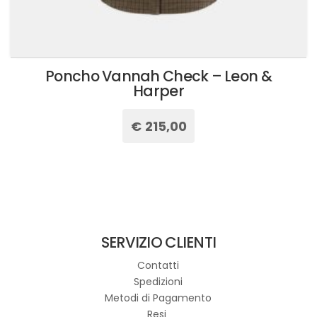
Poncho Vannah Check – Leon &
Harper
€
215,00
Questo
prodotto
ha
più
varianti.
Le
SERVIZIO CLIENTI
opzioni
possono
Contatti
essere
Spedizioni
scelte
Metodi di Pagamento
nella
Resi