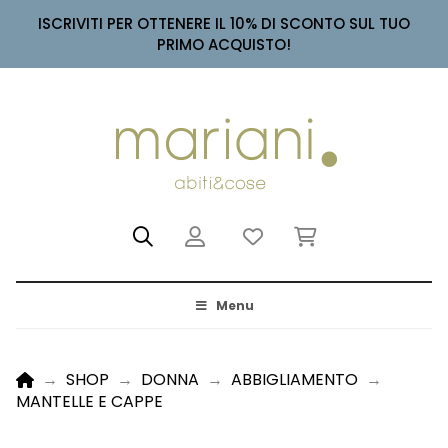
ISCRIVITI PER OTTENERE IL 10% DI SCONTO SUL TUO
PRIMO ACQUISTO!
Menu
HOME
→
SHOP
→
DONNA
→
ABBIGLIAMENTO
→
MANTELLE E CAPPE