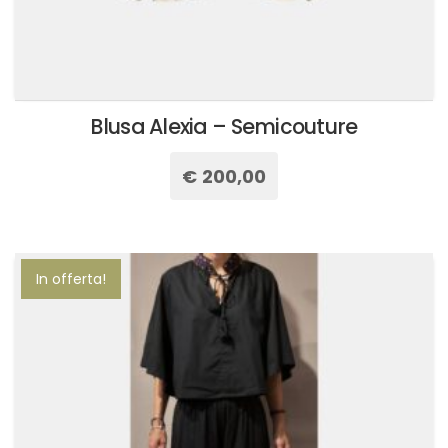
Blusa Alexia – Semicouture
€
200,00
Questo
prodotto
ha
più
In offerta!
varianti.
Le
opzioni
possono
essere
scelte
nella