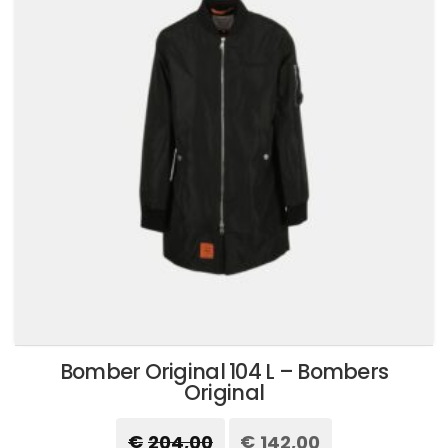
opzioni
possono
essere
scelte
nella
pagina
del
prodotto
Bomber Original 104 L – Bombers
Original
€
204,00
Il
€
142,00
Il