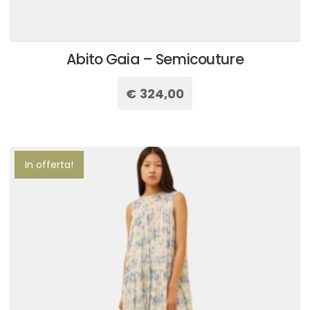
Abito Gaia – Semicouture
€
324,00
Questo
prodotto
ha
più
In offerta!
varianti.
Le
opzioni
possono
essere
scelte
nella
pagina
del