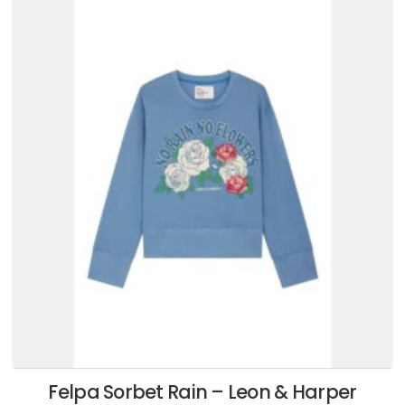
più
varianti.
Le
opzioni
possono
essere
scelte
nella
pagina
del
prodotto
Felpa Sorbet Rain – Leon & Harper