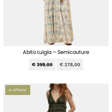
prodotto
Abito Luigia – Semicouture
€
398,00
Il
€
278,00
Il
prezzo
prezzo
originale
attuale
Questo
era:
è:
prodotto
€398,00.
€278,00.
ha
più
In offerta!
varianti.
Le
opzioni