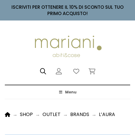
ISCRIVITI PER OTTENERE IL 10% DI SCONTO SUL TUO
PRIMO ACQUISTO!
Menu
HOME
→
SHOP
→
OUTLET
→
BRANDS
→
L’AURA