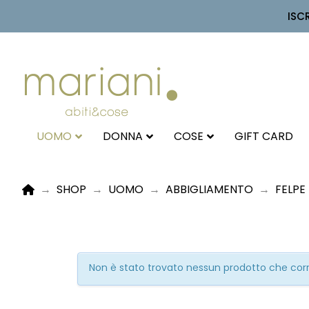
ISC
UOMO
DONNA
COSE
GIFT CARD
HOME
→
SHOP
→
UOMO
→
ABBIGLIAMENTO
→
FELPE
Non è stato trovato nessun prodotto che corri