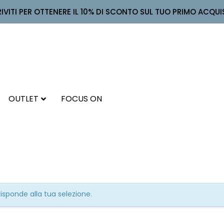
RIVITI PER OTTENERE IL 10% DI SCONTO SUL TUO PRIMO ACQUI
OUTLET
FOCUS ON
sponde alla tua selezione.