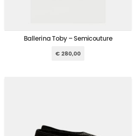
Ballerina Toby – Semicouture
€
280,00
Questo
prodotto
ha
più
varianti.
Le
opzioni
possono
essere
scelte
nella