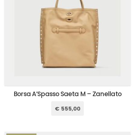
essere
scelte
nella
pagina
del
prodotto
Borsa A’Spasso Saeta M – Zanellato
€
555,00
Questo
prodotto
ha