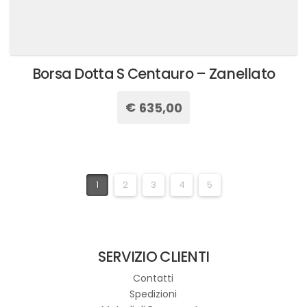
Borsa Dotta S Centauro – Zanellato
€
635,00
Questo
prodotto
ha
più
1
2
3
4
5
varianti.
Le
opzioni
possono
SERVIZIO CLIENTI
essere
scelte
Contatti
nella
Spedizioni
pagina