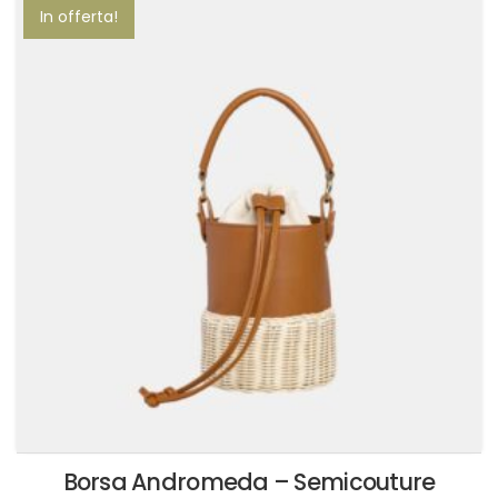
più
In offerta!
varianti.
Le
opzioni
possono
essere
scelte
nella
pagina
del
prodotto
Borsa Andromeda – Semicouture