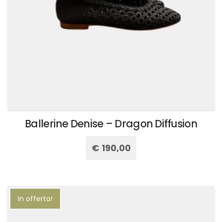
pagina
del
prodotto
Ballerine Denise – Dragon Diffusion
€
190,00
Questo
prodotto
ha
più
In offerta!
varianti.
Le