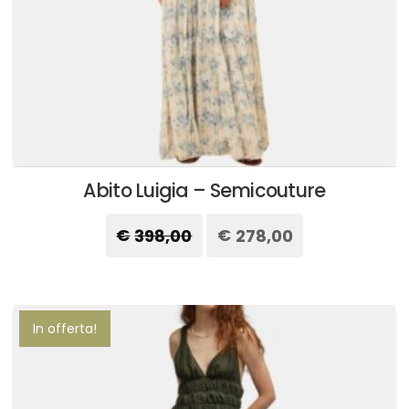
prodotto
Abito Luigia – Semicouture
€
398,00
Il
€
278,00
Il
prezzo
prezzo
originale
attuale
Questo
era:
è:
prodotto
€398,00.
€278,00.
ha
più
In offerta!
varianti.
Le
opzioni