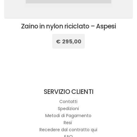
Zaino in nylon riciclato – Aspesi
€
295,00
Questo
prodotto
ha
più
varianti.
Le
SERVIZIO CLIENTI
opzioni
possono
Contatti
essere
Spedizioni
scelte
Metodi di Pagamento
nella
Resi
pagina
Recedere dal contratto qui
del
FAQ