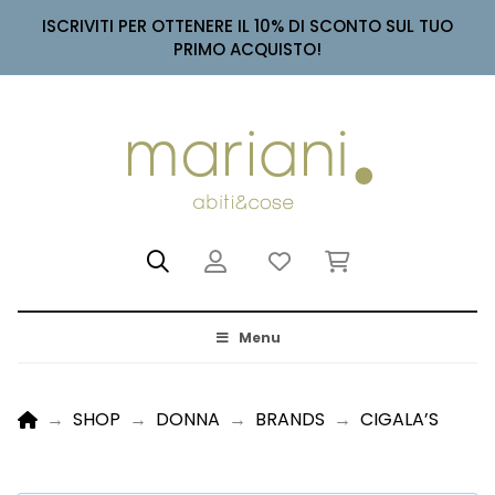
ISCRIVITI PER OTTENERE IL 10% DI SCONTO SUL TUO
PRIMO ACQUISTO!
Menu
HOME
→
SHOP
→
DONNA
→
BRANDS
→
CIGALA’S