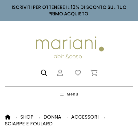
ISCRIVITI PER OTTENERE IL 10% DI SCONTO SUL TUO
PRIMO ACQUISTO!
Menu
HOME
→
SHOP
→
DONNA
→
ACCESSORI
→
SCIARPE E FOULARD