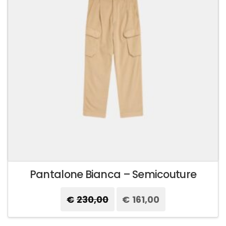
Pantalone Bianca – Semicouture
€
230,00
Il
€
161,00
Il
prezzo
prezzo
originale
attuale
Questo
era:
è:
prodotto