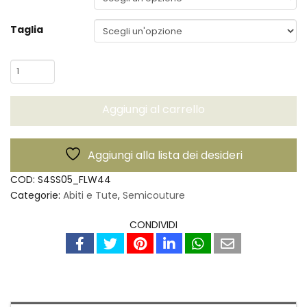
Taglia
Abito
Luigia
-
Aggiungi al carrello
Semicouture
quantità
Aggiungi alla lista dei desideri
COD:
S4SS05_FLW44
Categorie:
Abiti e Tute
,
Semicouture
CONDIVIDI