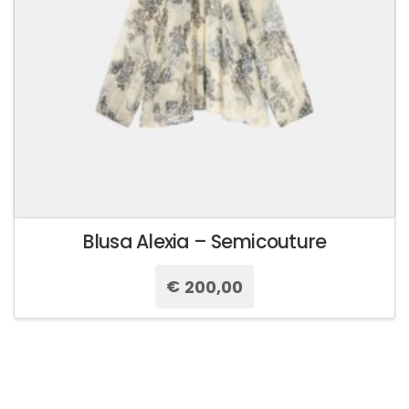
nella
pagina
del
prodotto
Blusa Alexia – Semicouture
€
200,00
Questo
prodotto
ha
più
varianti.