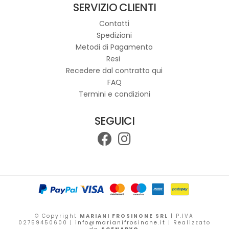
SERVIZIO CLIENTI
Le
opzioni
Contatti
possono
Spedizioni
essere
Metodi di Pagamento
scelte
Resi
nella
Recedere dal contratto qui
pagina
FAQ
del
Termini e condizioni
prodotto
SEGUICI
© Copyright
MARIANI FROSINONE SRL
| P.IVA
02759450600 |
info@marianifrosinone.it
| Realizzato