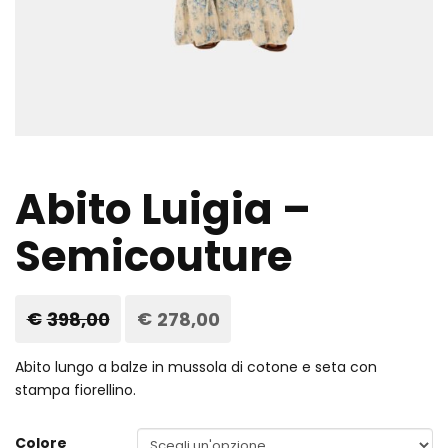
Abito Luigia –
Semicouture
€
398,00
Il
€
278,00
Il
prezzo
prezzo
originale
attuale
era:
è:
Abito lungo a balze in mussola di cotone e seta con
€398,00.
€278,00.
stampa fiorellino.
Colore