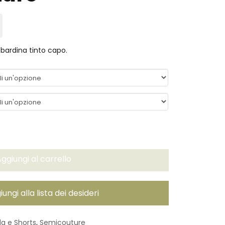
Il
prezzo
attuale
è:
bardina tinto capo.
€161,00.
ggiungi al carrello
ungi alla lista dei desideri
a e Shorts
,
Semicouture