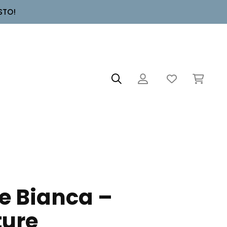
STO!
e Bianca –
ure