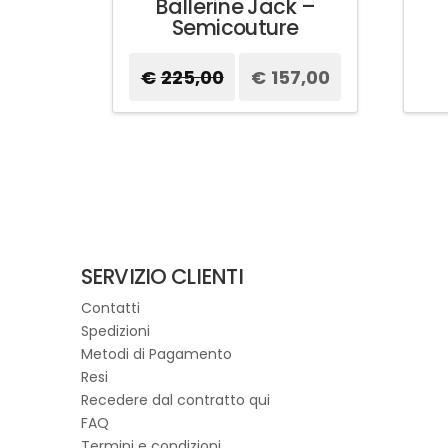
Ballerine Jack –
Semicouture
€
225,00
Il
€
157,00
Il
prezzo
prezzo
originale
attuale
Questo
era:
è:
prodotto
€225,00.
€157,00.
ha
più
varianti.
Le
opzioni
possono
SERVIZIO CLIENTI
essere
Contatti
scelte
Spedizioni
nella
Metodi di Pagamento
pagina
Resi
del
Recedere dal contratto qui
prodotto
FAQ
Termini e condizioni