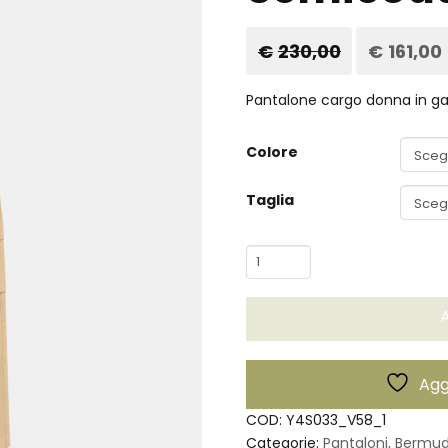
€
230,00
Il
€
161,00
prezzo
originale
era:
Pantalone cargo donna in ga
€230,00.
Colore
Taglia
Pantalone
Bianca
-
A
Semicouture
quantità
Aggi
COD:
Y4S033_V58_1
Categorie:
Pantaloni, Bermud