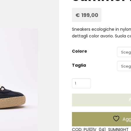
€
199,00
Sneakers ecologiche in nylo
dettagli color avorio. Suola co
Colore
Taglia
Sneakers
1.01
Vintage
A
Summer
Night
-
Aggi
Puraai
quantità
COD:
PU101V_041_SUMNIGHT