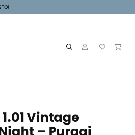
STO!
1.01 Vintage
ight – Puraai