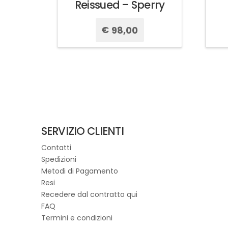
Reissued – Sperry
€
98,00
Questo
prodotto
ha
più
varianti.
Le
opzioni
possono
SERVIZIO CLIENTI
essere
Contatti
scelte
Spedizioni
nella
Metodi di Pagamento
pagina
Resi
del
Recedere dal contratto qui
prodotto
FAQ
Termini e condizioni