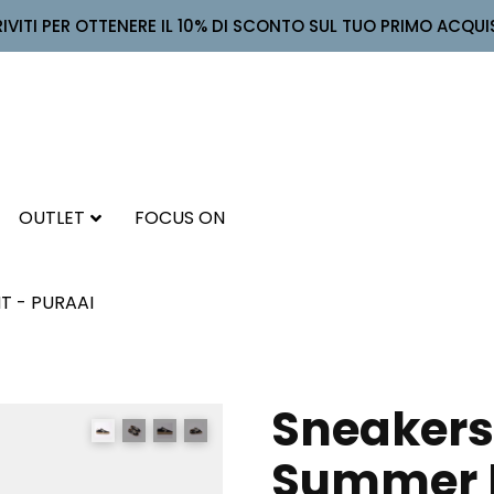
RIVITI PER OTTENERE IL 10% DI SCONTO SUL TUO PRIMO ACQUI
OUTLET
FOCUS ON
T - PURAAI
Sneakers 
Summer N