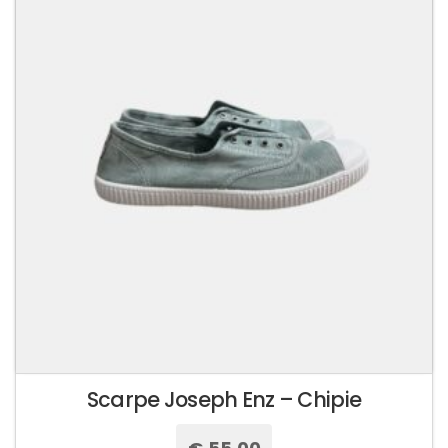
Le
opzioni
possono
essere
scelte
nella
pagina
del
prodotto
Scarpe Joseph Enz – Chipie