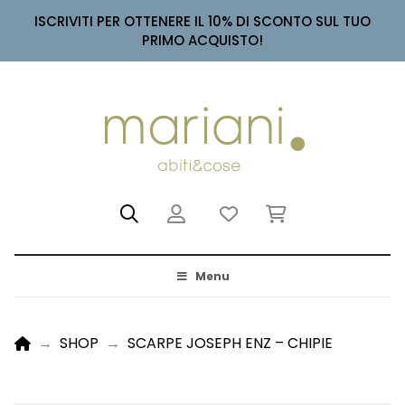
ISCRIVITI PER OTTENERE IL 10% DI SCONTO SUL TUO
PRIMO ACQUISTO!
Menu
HOME
→
SHOP
→
SCARPE JOSEPH ENZ – CHIPIE