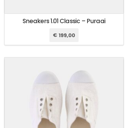
Sneakers 1.01 Classic – Puraai
€
199,00
Questo
prodotto
ha
più
varianti.
Le
opzioni
possono
essere
scelte
nella
pagina
del