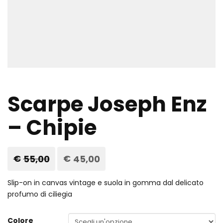
Scarpe Joseph Enz
– Chipie
€
55,00
Il
€
45,00
Il
prezzo
prezzo
originale
attuale
era:
è:
Slip-on in canvas vintage e suola in gomma dal delicato
€55,00.
€45,00.
profumo di ciliegia
Colore