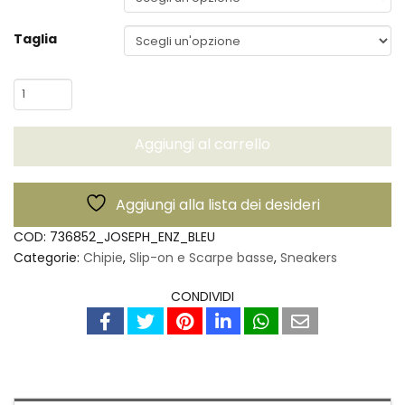
Taglia
Scarpe
Joseph
Enz
Aggiungi al carrello
–
Chipie
quantità
Aggiungi alla lista dei desideri
COD:
736852_JOSEPH_ENZ_BLEU
Categorie:
Chipie
,
Slip-on e Scarpe basse
,
Sneakers
CONDIVIDI