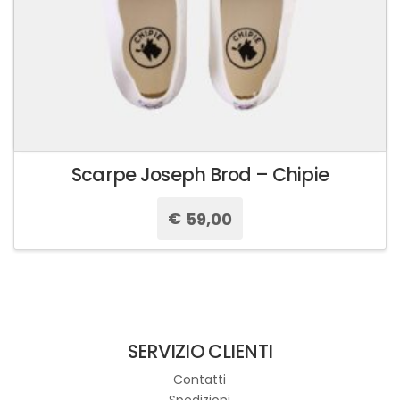
prodotto
Scarpe Joseph Brod – Chipie
€
59,00
Questo
prodotto
ha
più
varianti.
SERVIZIO CLIENTI
Le
opzioni
Contatti
possono