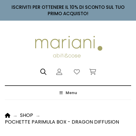
ISCRIVITI PER OTTENERE IL 10% DI SCONTO SUL TUO
PRIMO ACQUISTO!
Menu
HOME
→
SHOP
→
POCHETTE PARIMULA BOX - DRAGON DIFFUSION