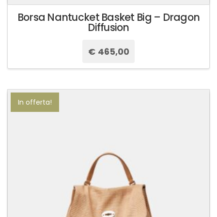
Borsa Nantucket Basket Big – Dragon
Diffusion
€
465,00
Questo
prodotto
ha
più
In offerta!
varianti.
Le
opzioni
possono
essere
scelte
nella
pagina
del
prodotto