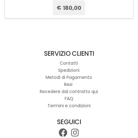
€
180,00
Questo
prodotto
ha
più
varianti.
SERVIZIO CLIENTI
Le
opzioni
Contatti
possono
Spedizioni
essere
Metodi di Pagamento
scelte
Resi
nella
Recedere dal contratto qui
pagina
FAQ
del
Termini e condizioni
prodotto
SEGUICI