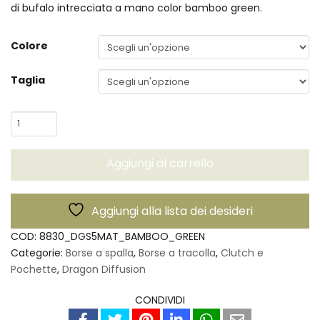
di bufalo intrecciata a mano color bamboo green.
Colore
Taglia
Pochette
Parimula
Box
Aggiungi al carrello
-
Dragon
Diffusion
Aggiungi alla lista dei desideri
quantità
COD:
8830_DGS5MAT_BAMBOO_GREEN
Categorie:
Borse a spalla
,
Borse a tracolla
,
Clutch e
Pochette
,
Dragon Diffusion
CONDIVIDI