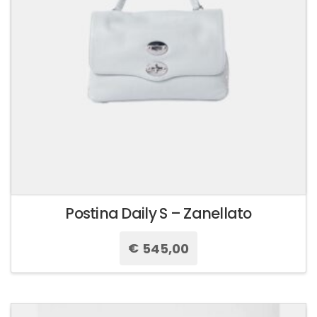
scelte
nella
pagina
del
prodotto
Postina Daily S – Zanellato
€
545,00
Questo
prodotto
ha