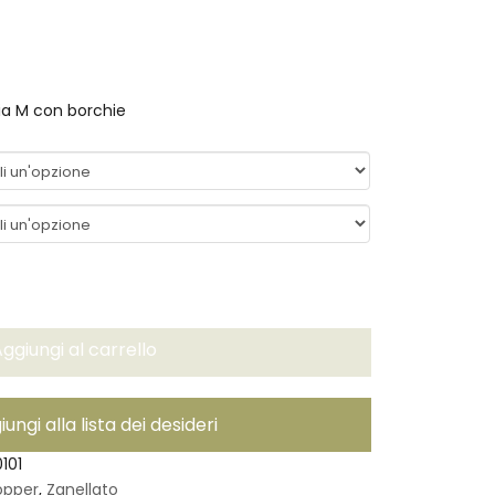
lia M con borchie
ggiungi al carrello
ungi alla lista dei desideri
101
opper
,
Zanellato