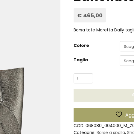
€
465,00
Borsa tote Moretta Daily tag
Colore
Taglia
Borsa
Moretta
Daily
A
M
-
Zanellato
Aggi
quantità
COD:
068080_004000_M_Z0
Categorie:
Borse a spalla
,
Sh