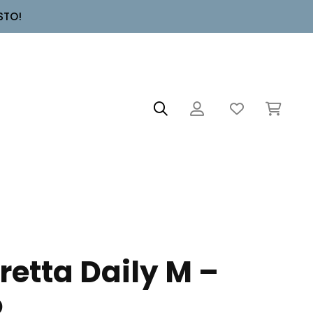
STO!
etta Daily M –
o