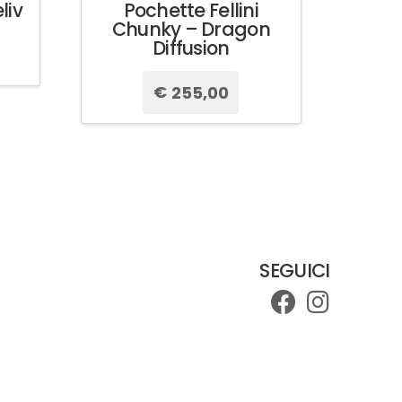
liv
Pochette Fellini
Chunky – Dragon
Diffusion
€
255,00
Questo
prodotto
ha
più
varianti.
Le
opzioni
possono
SEGUICI
essere
scelte
nella
pagina
del
prodotto