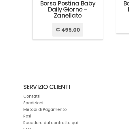
Borsa Postina Baby
B
Daily Giorno –
Zanellato
€
495,00
Questo
prodotto
ha
più
varianti.
Le
opzioni
possono
SERVIZIO CLIENTI
essere
Contatti
scelte
Spedizioni
nella
Metodi di Pagamento
pagina
Resi
del
Recedere dal contratto qui
prodotto