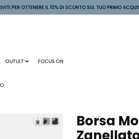
RIVITI PER OTTENERE IL 10% DI SCONTO SUL TUO PRIMO ACQUI
OUTLET
FOCUS ON
TO
Borsa Mor
Zanellat