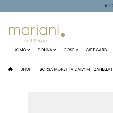
ISC
UOMO
DONNA
COSE
GIFT CARD
HOME
→
SHOP
→
BORSA MORETTA DAILY M - ZANELLA