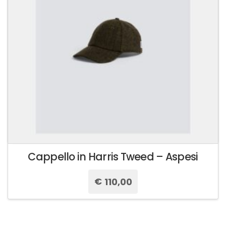
essere
scelte
nella
pagina
del
prodotto
Cappello in Harris Tweed – Aspesi
€
110,00
Questo
prodotto
ha