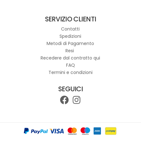
più
varianti.
SERVIZIO CLIENTI
Le
opzioni
Contatti
possono
Spedizioni
essere
Metodi di Pagamento
scelte
Resi
nella
Recedere dal contratto qui
pagina
FAQ
del
Termini e condizioni
prodotto
SEGUICI