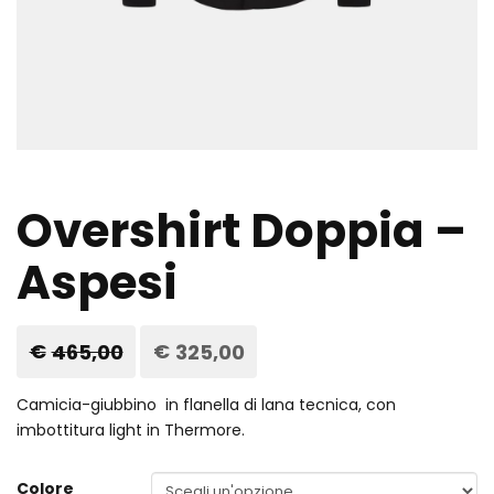
Overshirt Doppia –
Aspesi
€
465,00
Il
€
325,00
Il
prezzo
prezzo
originale
attuale
era:
è:
Camicia-giubbino in flanella di lana tecnica, con
€465,00.
€325,00.
imbottitura light in Thermore.
Colore