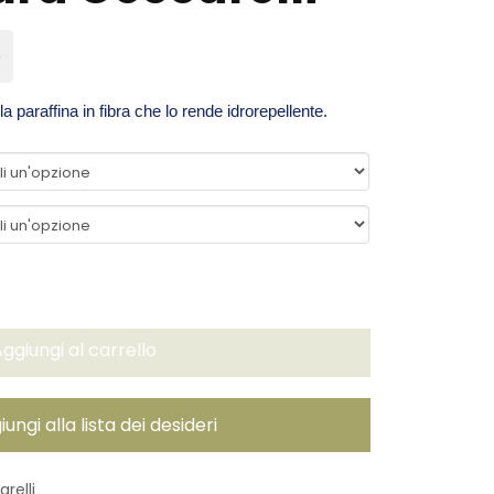
0
Il
prezzo
attuale
è:
a paraffina in fibra che lo rende idrorepellente.
€143,00.
ggiungi al carrello
ungi alla lista dei desideri
relli