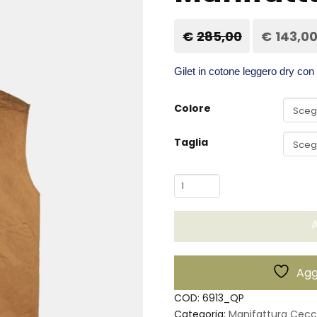
€
285,00
Il
€
143,0
prezzo
originale
era:
Gilet in cotone leggero dry con l
€285,00.
Colore
Taglia
New
Travel
Vest
A
-
Manifattura
Ceccarelli
Aggi
quantità
COD:
6913_QP
Categoria:
Manifattura Cecca