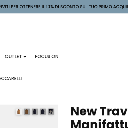
RIVITI PER OTTENERE IL 10% DI SCONTO SUL TUO PRIMO ACQUI
OUTLET
FOCUS ON
ECCARELLI
New Trav
Manifattu