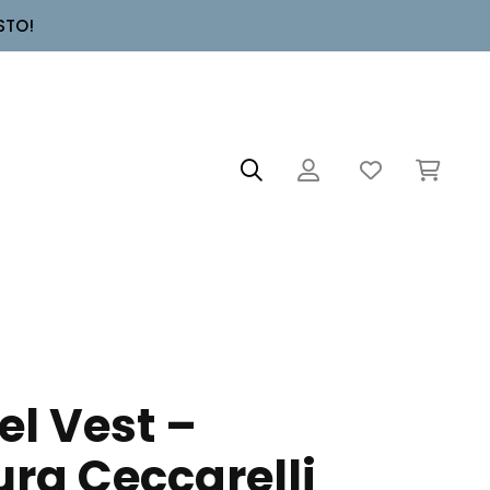
STO!
el Vest –
ra Ceccarelli