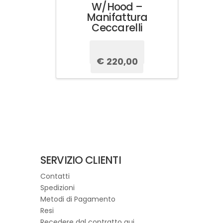
W/Hood –
Manifattura
Ceccarelli
€
440,00
Il
€
220,00
Il
prezzo
prezzo
originale
attuale
Questo
era:
è:
prodotto
€440,00.
€220,00.
ha
più
varianti.
Le
opzioni
possono
SERVIZIO CLIENTI
essere
Contatti
scelte
Spedizioni
nella
Metodi di Pagamento
pagina
Resi
del
Recedere dal contratto qui