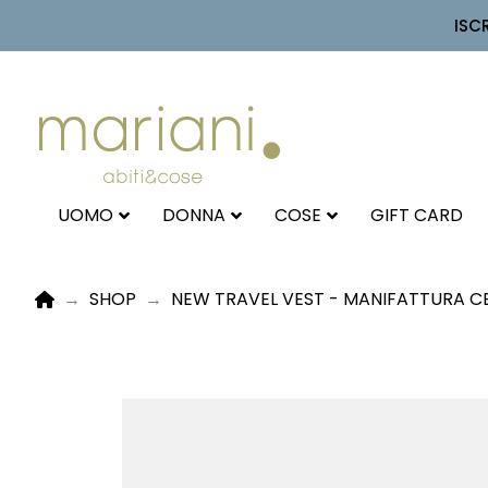
ISC
UOMO
DONNA
COSE
GIFT CARD
HOME
→
SHOP
→
NEW TRAVEL VEST - MANIFATTURA C