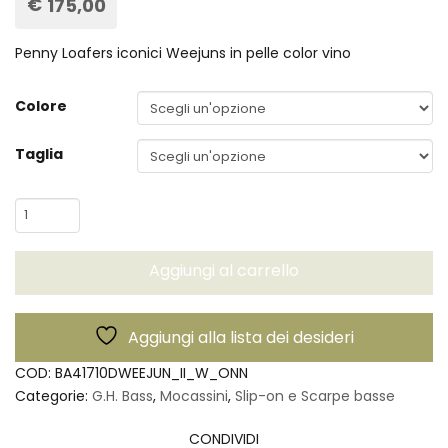
€
175,00
Penny Loafers iconici Weejuns in pelle color vino
Colore
Taglia
Mocassini
donna
Easy
Aggiungi al carrello
Weejuns
Penny
Loafers
Aggiungi alla lista dei desideri
-
G.H.Bass
COD:
BA41710DWEEJUN_II_W_ONN
quantità
Categorie:
G.H. Bass
,
Mocassini
,
Slip-on e Scarpe basse
CONDIVIDI