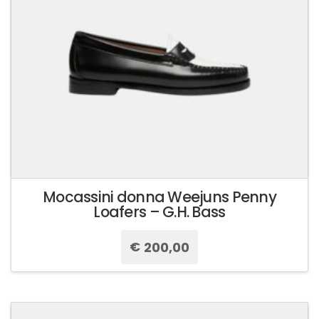
nella
pagina
del
prodotto
Mocassini donna Weejuns Penny
Loafers – G.H. Bass
€
200,00
Questo
prodotto
ha
più