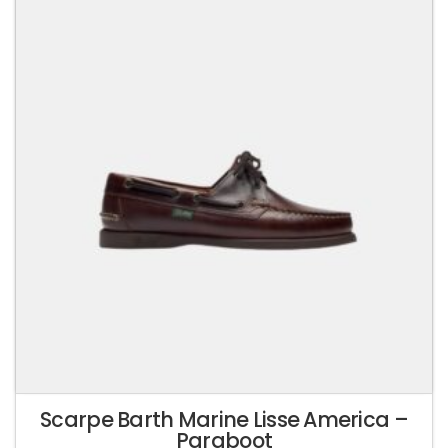
varianti.
Le
opzioni
possono
essere
scelte
nella
pagina
del
prodotto
Scarpe Barth Marine Lisse America –
Paraboot