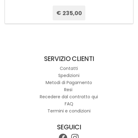
€
235,00
Questo
prodotto
ha
più
varianti.
SERVIZIO CLIENTI
Le
opzioni
Contatti
possono
Spedizioni
essere
Metodi di Pagamento
scelte
Resi
nella
Recedere dal contratto qui
pagina
FAQ
del
Termini e condizioni
prodotto
SEGUICI