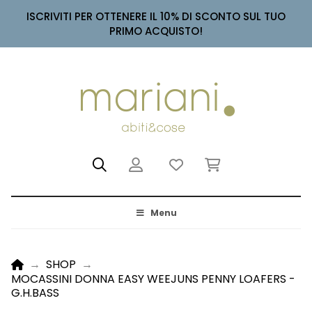
ISCRIVITI PER OTTENERE IL 10% DI SCONTO SUL TUO
PRIMO ACQUISTO!
Menu
HOME
→
SHOP
→
MOCASSINI DONNA EASY WEEJUNS PENNY LOAFERS - 
G.H.BASS