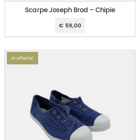
Scarpe Joseph Brod – Chipie
€
59,00
Questo
prodotto
ha
più
In offerta!
varianti.
Le
opzioni
possono
essere
scelte
nella
pagina
del
prodotto