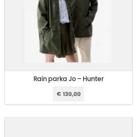
pagina
del
prodotto
Rain parka Jo – Hunter
€
130,00
Questo
prodotto
ha
più
varianti.