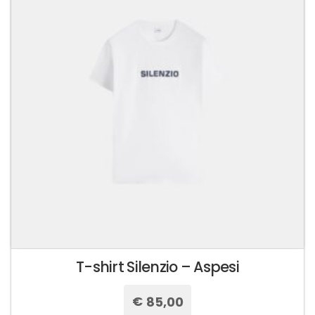
Le
opzioni
possono
essere
scelte
nella
pagina
del
prodotto
T-shirt Silenzio – Aspesi
€
85,00