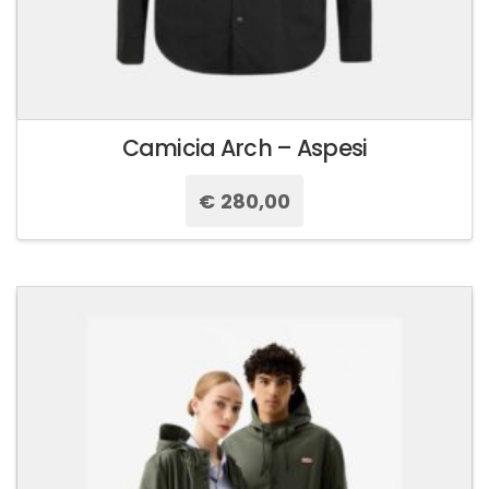
Camicia Arch – Aspesi
€
280,00
Questo
prodotto
ha
più
varianti.
Le
opzioni
possono
essere
scelte
nella