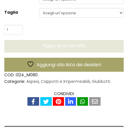
Taglia
Impermeabile
Stadio
-
Aggiungi al carrello
Aspesi
quantità
Aggiungi alla lista dei desideri
COD:
I324_M080
Categorie:
Aspesi
,
Cappotti e Impermeabili
,
Giubbotti
CONDIVIDI