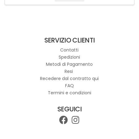
Questo
prodotto
ha
più
varianti.
SERVIZIO CLIENTI
Le
opzioni
Contatti
possono
Spedizioni
essere
Metodi di Pagamento
scelte
Resi
nella
Recedere dal contratto qui
pagina
FAQ
del
Termini e condizioni
prodotto
SEGUICI