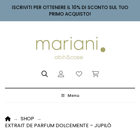
ISCRIVITI PER OTTENERE IL 10% DI SCONTO SUL TUO
PRIMO ACQUISTO!
Menu
HOME
→
SHOP
→
EXTRAIT DE PARFUM DOLCEMENTE – JUPILÒ