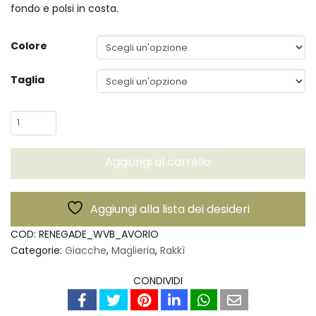
fondo e polsi in costa.
Colore
Taglia
Cardigan
Renegade
WVB
Aggiungi al carrello
-
Rakkì
quantità
Aggiungi alla lista dei desideri
COD:
RENEGADE_WVB_AVORIO
Categorie:
Giacche
,
Maglieria
,
Rakkì
CONDIVIDI