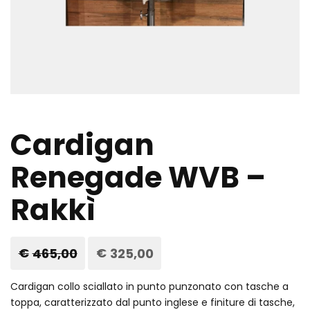
Cardigan
Renegade WVB –
Rakkì
€
465,00
Il
€
325,00
Il
prezzo
prezzo
originale
attuale
era:
è:
Cardigan collo sciallato in punto punzonato con tasche a
€465,00.
€325,00.
toppa, caratterizzato dal punto inglese e finiture di tasche,