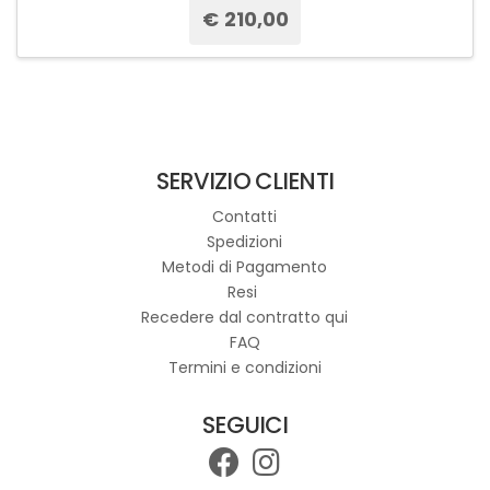
€
210,00
Questo
prodotto
ha
più
varianti.
SERVIZIO CLIENTI
Le
opzioni
Contatti
possono
Spedizioni
essere
Metodi di Pagamento
scelte
Resi
nella
Recedere dal contratto qui
pagina
FAQ
del
Termini e condizioni
prodotto
SEGUICI