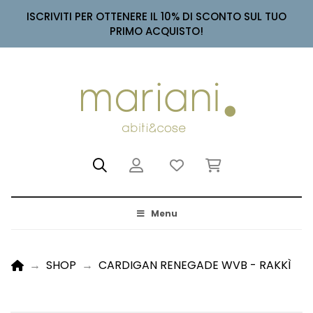
ISCRIVITI PER OTTENERE IL 10% DI SCONTO SUL TUO
PRIMO ACQUISTO!
Menu
HOME
→
SHOP
→
CARDIGAN RENEGADE WVB - RAKKÌ