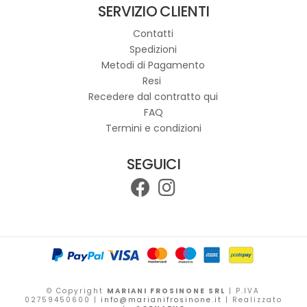
SERVIZIO CLIENTI
opzioni
possono
Contatti
essere
Spedizioni
scelte
Metodi di Pagamento
nella
Resi
pagina
Recedere dal contratto qui
del
FAQ
prodotto
Termini e condizioni
SEGUICI
© Copyright
MARIANI FROSINONE SRL
| P.IVA
02759450600 |
info@marianifrosinone.it
| Realizzato