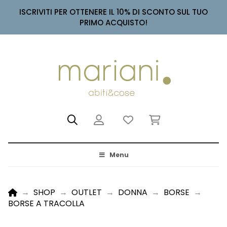
ISCRIVITI PER OTTENERE IL 10% DI SCONTO SUL TUO
PRIMO ACQUISTO!
Menu
HOME
→
SHOP
→
OUTLET
→
DONNA
→
BORSE
→
BORSE A TRACOLLA