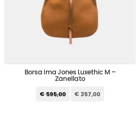
del
prodotto
Borsa Ima Jones Luxethic M –
Zanellato
€
595,00
Il
€
357,00
Il
prezzo
prezzo
originale
attuale
Questo
era:
è:
prodotto
€595,00.
€357,00.
ha
più
varianti.
Le