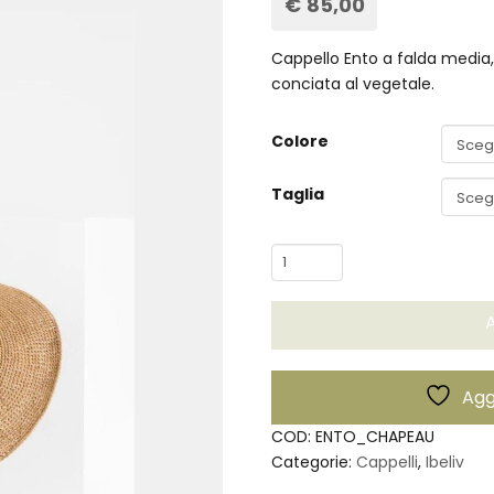
€
85,00
Cappello Ento a falda media, 
conciata al vegetale.
Colore
Taglia
Cappello
Ento
-
A
Ibeliv
quantità
Aggi
COD:
ENTO_CHAPEAU
Categorie:
Cappelli
,
Ibeliv