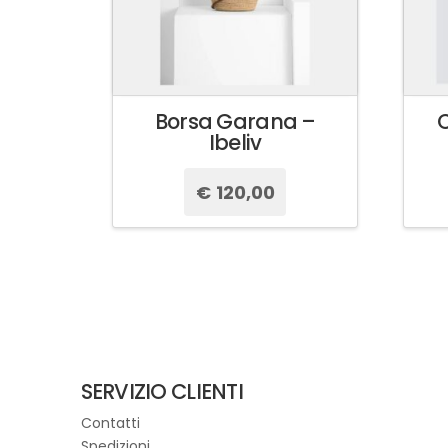
Borsa Garana –
C
Ibeliv
€
120,00
Questo
prodotto
ha
più
varianti.
Le
opzioni
possono
SERVIZIO CLIENTI
essere
Contatti
scelte
Spedizioni