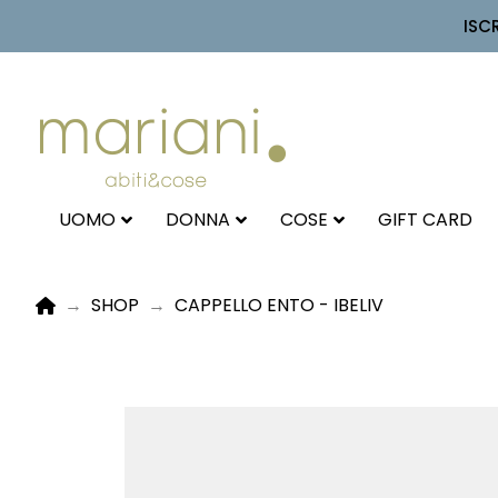
ISC
UOMO
DONNA
COSE
GIFT CARD
HOME
→
SHOP
→
CAPPELLO ENTO - IBELIV