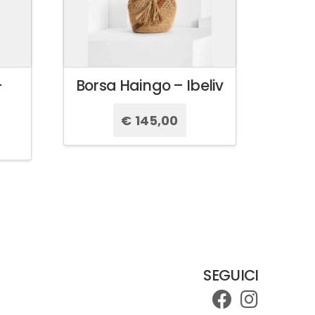
–
Borsa Haingo – Ibeliv
€
145,00
Questo
prodotto
ha
più
varianti.
Le
opzioni
possono
essere
SEGUICI
scelte
nella