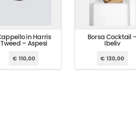
appello in Harris
Borsa Cocktail 
Tweed – Aspesi
Ibeliv
€
110,00
€
130,00
Questo
Questo
prodotto
prodotto
ha
ha
più
più
varianti.
varianti.
Le
Le
opzioni
opzioni
possono
possono
essere
essere
scelte
scelte