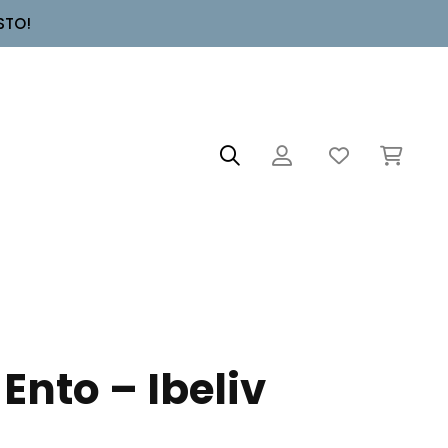
STO!
Ento – Ibeliv