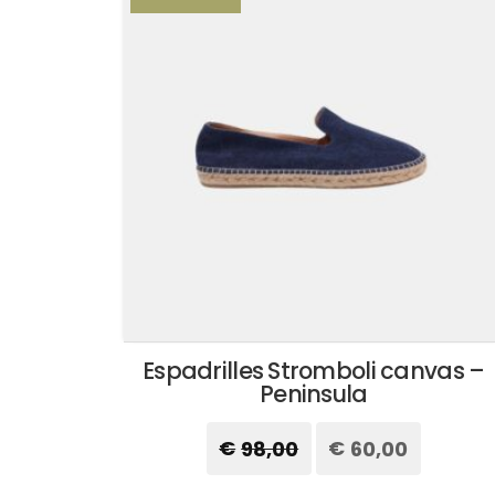
Espadrilles Stromboli canvas –
Peninsula
€
98,00
Il
€
60,00
Il
prezzo
prezzo
originale
attuale
Questo
era:
è: