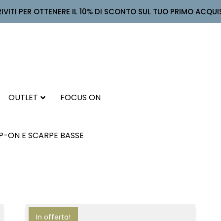
RIVITI PER OTTENERE IL 10% DI SCONTO SUL TUO PRIMO ACQUI
OUTLET
FOCUS ON
IP-ON E SCARPE BASSE
In offerta!