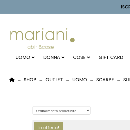
ISC
UOMO
DONNA
COSE
GIFT CARD
HOME
→
SHOP
→
OUTLET
→
UOMO
→
SCARPE
→
SL
In offerta!