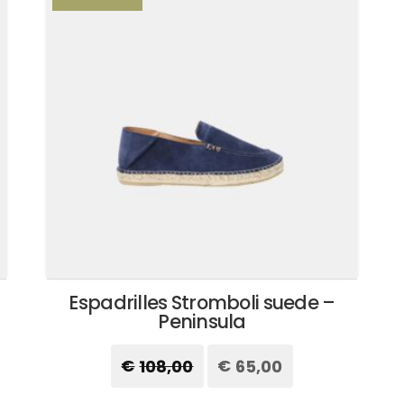
Espadrilles Stromboli suede –
Peninsula
€
108,00
Il
€
65,00
Il
prezzo
prezzo
originale
attuale
Questo
era:
è: