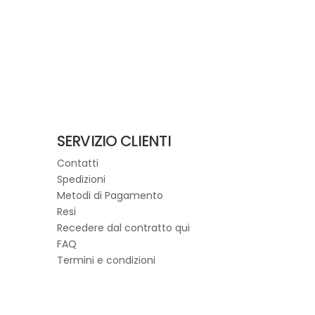
prodotto
€98,00.
€60,00.
ha
più
varianti.
Le
opzioni
possono
essere
scelte
SERVIZIO CLIENTI
nella
Contatti
pagina
Spedizioni
del
Metodi di Pagamento
prodotto
Resi
Recedere dal contratto qui
FAQ
Termini e condizioni